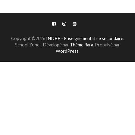
Copyright ©2026
INDBE - Enseignement libre secondaire
.
School Zone | Dévelopé par
Thème Rara
. Propulsé par
WordPress
.